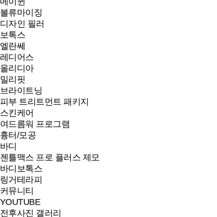
메이퀸
볼류마이징
디자인 필러
보톡스
엘란쎄
레디어스
올리디아
밀리핏
브라이트닝
피부 트리트먼트 패키지
스킨케어
여드름워 프로그램
흉터/모공
바디
젠틀맥스 프로 플러스 제모
바디보톡스
링거테라피
커뮤니티
YOUTUBE
전후사진 갤러리