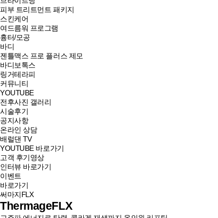
브라이트닝
피부 트리트먼트 패키지
스킨케어
여드름워 프로그램
흉터/모공
바디
젠틀맥스 프로 플러스 제모
바디보톡스
링거테라피
커뮤니티
YOUTUBE
전후사진 갤러리
시술후기
공지사항
온라인 상담
배럴댄 TV
YOUTUBE 바로가기
고객 후기영상
인터뷰 바로가기
이벤트
바로가기
써마지FLX
ThermageFLX
고주파 에너지로 탄력, 콜라겐 재생까지 올인원 리프팅