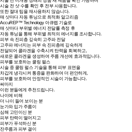
시술 전 미개봉 상태의 정품 새 제품을 확인 가능하며
시술 전 샷 수를 확인 후 전부 사용합니다.
또한 절대 팁을 재사용하지 않습니다.
매 샷마다 자동 튜닝으로 최적화 알고리즘
AccuREP™ Technology 아큐렙 기술로
매 샷마다 부위별 에너지 전달률 측정 후
자동 튜닝을 통해 부위별 최적의 에너지를 조사합니다.
피부 속 진피층 깊숙히 고주파 전달
고주파 에너지는 피부 속 진피층에 깊숙하게
전달되어 콜라겐을 수축시켜 탄력을 회복하고,
새로운 콜라겐을 생성하여 주름 개선에 효과적입니다.
피부를 보호하는 쿨링 펄스
시술 중 쿨링 펄스 기술을 통해 피부 표면을
차갑게 냉각시켜 통증을 완화하여 더 편안하게,
피부를 보호하여 안정적인 시술이 가능합니다.
써마지
이런 분들에게 추천드립니다.
나이에 비해
더 나이 들어 보이는 분
눈가와 입가 주름이
심해 고민이신 분
피부 탄력이 떨어지고
피부가 푸석하신 분
잔주름과 피부 결이