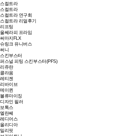
스컬트라
스컬트라
스컬트라 연구회
스컬트라 리얼후기
리프팅
울쎄라피 프라임
써마지FLX
슈링크 유니버스
써니
스킨부스터
퍼스널 피팅 스킨부스터(PFS)
리쥬란
콜라움
레티젠
리바이브
메이퀸
볼류마이징
디자인 필러
보톡스
엘란쎄
레디어스
올리디아
밀리핏