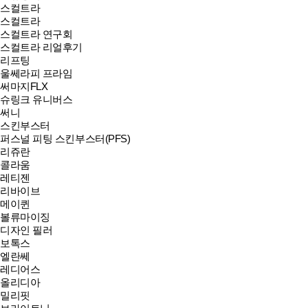
스컬트라
스컬트라
스컬트라 연구회
스컬트라 리얼후기
리프팅
울쎄라피 프라임
써마지FLX
슈링크 유니버스
써니
스킨부스터
퍼스널 피팅 스킨부스터(PFS)
리쥬란
콜라움
레티젠
리바이브
메이퀸
볼류마이징
디자인 필러
보톡스
엘란쎄
레디어스
올리디아
밀리핏