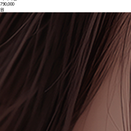
790,000
원