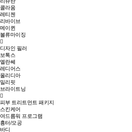
리쥬란
콜라움
레티젠
리바이브
메이퀸
볼류마이징
디자인 필러
보톡스
엘란쎄
레디어스
올리디아
밀리핏
브라이트닝
피부 트리트먼트 패키지
스킨케어
여드름워 프로그램
흉터/모공
바디