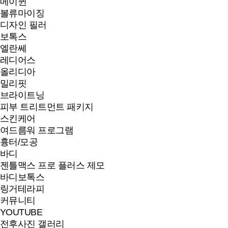
메이퀸
볼류마이징
디자인 필러
보톡스
엘란쎄
레디어스
올리디아
밀리핏
브라이트닝
피부 트리트먼트 패키지
스킨케어
여드름워 프로그램
흉터/모공
바디
젠틀맥스 프로 플러스 제모
바디보톡스
링거테라피
커뮤니티
YOUTUBE
전후사진 갤러리